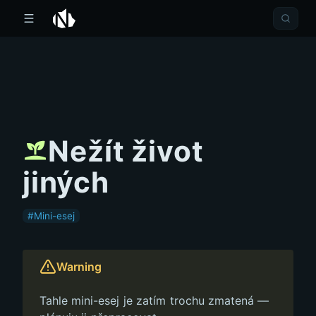
Nežít život
jiných
#Mini-esej
Warning
Tahle mini-esej je zatím trochu zmatená —