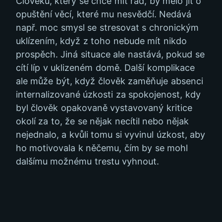
Člověku, který se chce mít rád, by mělo jít o
opuštění věcí, které mu nesvědčí. Nedává
např. moc smysl se stresovat s chronickým
uklízením, když z toho nebude mít nikdo
prospěch. Jiná situace ale nastává, pokud se
cítí líp v uklizeném domě. Další komplikace
ale může být, když člověk zaměňuje absenci
internalizované úzkosti za spokojenost, kdy
byl člověk opakovaně vystavovaný kritice
okolí za to, že se nějak necítil nebo nějak
nejednalo, a kvůli tomu si vyvinul úzkost, aby
ho motivovala k něčemu, čím by se mohl
dalšímu možnému trestu vyhnout.