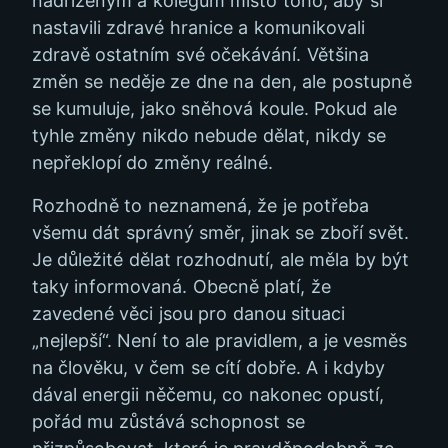
nadřízeným a kolegům místo toho, aby si
nastavili zdravé hranice a komunikovali
zdravě ostatním své očekávání. Většina
změn se neděje ze dne na den, ale postupně
se kumuluje, jako sněhová koule. Pokud ale
tyhle změny nikdo nebude dělat, nikdy se
nepřeklopí do změny reálné.
Rozhodně to neznamená, že je potřeba
všemu dát správný směr, jinak se zboří svět.
Je důležité dělat rozhodnutí, ale měla by být
taky informovaná. Obecně platí, že
zavedené věci jsou pro danou situaci
„nejlepší“. Není to ale pravidlem, a je vesměs
na člověku, v čem se cítí dobře. A i kdyby
dával energii něčemu, co nakonec opustí,
pořád mu zůstává schopnost se