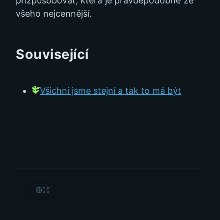
přizpůsobovat, která je pravděpodobně ze
všeho nejcennější.
Související
Všichni jsme stejní a tak to má být