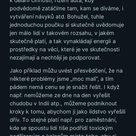
k dělání činností, řízení auta, kdy
podvědomě zatáčíme tam, kam se díváme, i
vytváření návyků atd. Bohužel, tuhle
jednoduchou poučku si skutečně uvědomuje
jen málo lidí v takovém rozsahu, v jakém
skutečně platí, a tak vynakládají energii a
prostředky na věci, které je ve skutečnosti
nezajímají a nechtějí je podporovat.
Jako příklad můžu uvést přesvědčení, že na
některé problémy jsme „moc malí“, a tím
pádem nemá cenu se je snažit řešit. I když
např. nemůžeme ze dne na den vyřešit
chudobu v Indii atp., můžeme podniknout
kroky k tomu, abychom ji jako lidstvo vyřešili
dřív. To stejné platí např. pro zaměstnání,
kde se spoustu lidí tiše podřídí toxickým