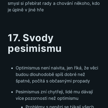
smysl si přebírat rady a chování někoho, kdo
je úplně v jiné hře
17. Svody
pesimismu
Optimismus není naivita, jen říká, že věci
budou dlouhodobě spíš dobré než
špatné, počítá s občasnými propady
Pesimismus zní chytřeji, lidé mu dávají
více pozornosti než optimismu
Problémy s penězi se týkají všech,