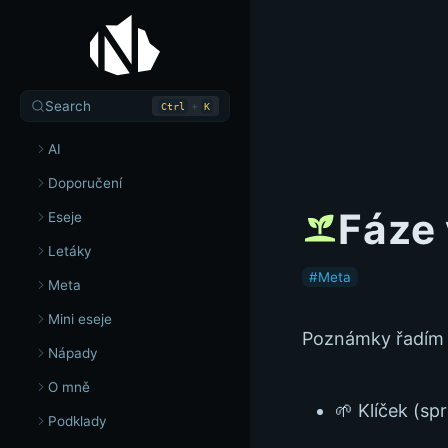
Search
+
Ctrl
K
AI
Doporučení
Fáze
Eseje
Letáky
#Meta
Meta
Mini eseje
Poznámky řadím po
Nápady
O mně
🌱 Klíček (sp
Podklady