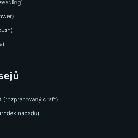
seedling)
lower)
bush)
e)
sejů
 (rozpracovaný draft)
árodek nápadu)