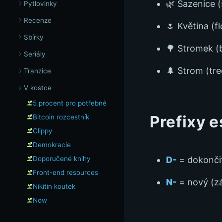
🌿 Sazenice (
Pytlovinky
Recenze
🌷 Květina (f
Sbírky
🌳 Stromek (
Seriály
🌲 Strom (tre
Tranzice
V kostce
5 procent pro potřebné
Prefixy e
Bitcoin rozcestník
Clippy
Demokracie
D-
= dokončit
Doporučené knihy
Front-end resources
N-
= nový (z
Nikitin koutek
Now