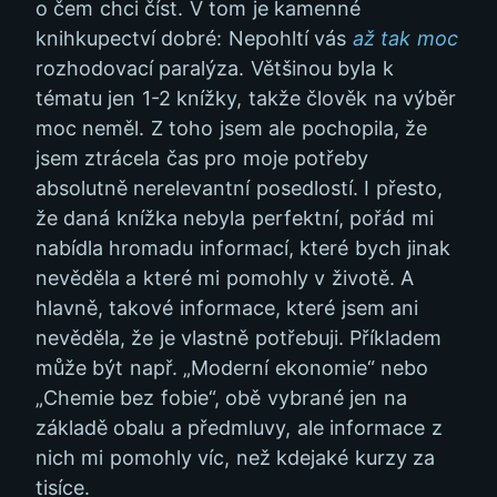
o čem chci číst. V tom je kamenné
knihkupectví dobré: Nepohltí vás
až tak moc
rozhodovací paralýza. Většinou byla k
tématu jen 1-2 knížky, takže člověk na výběr
moc neměl. Z toho jsem ale pochopila, že
jsem ztrácela čas pro moje potřeby
absolutně nerelevantní posedlostí. I přesto,
že daná knížka nebyla perfektní, pořád mi
nabídla hromadu informací, které bych jinak
nevěděla a které mi pomohly v životě. A
hlavně, takové informace, které jsem ani
nevěděla, že je vlastně potřebuji. Příkladem
může být např. „Moderní ekonomie“ nebo
„Chemie bez fobie“, obě vybrané jen na
základě obalu a předmluvy, ale informace z
nich mi pomohly víc, než kdejaké kurzy za
tisíce.