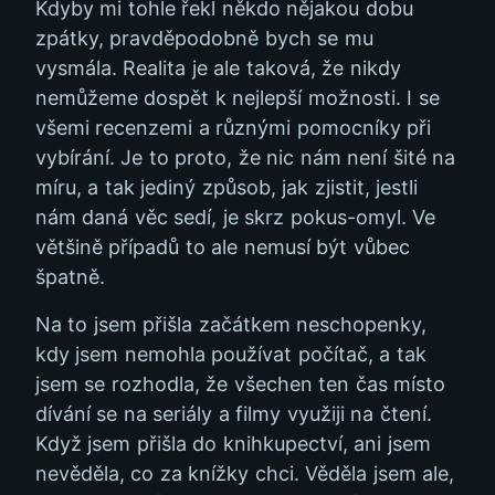
Kdyby mi tohle řekl někdo nějakou dobu
zpátky, pravděpodobně bych se mu
vysmála. Realita je ale taková, že nikdy
nemůžeme dospět k nejlepší možnosti. I se
všemi recenzemi a různými pomocníky při
vybírání. Je to proto, že nic nám není šité na
míru, a tak jediný způsob, jak zjistit, jestli
nám daná věc sedí, je skrz pokus-omyl. Ve
většině případů to ale nemusí být vůbec
špatně.
Na to jsem přišla začátkem neschopenky,
kdy jsem nemohla používat počítač, a tak
jsem se rozhodla, že všechen ten čas místo
dívání se na seriály a filmy využiji na čtení.
Když jsem přišla do knihkupectví, ani jsem
nevěděla, co za knížky chci. Věděla jsem ale,