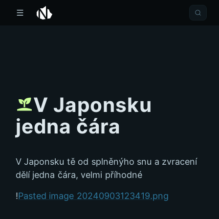
V Japonsku
jedna čára
V Japonsku tě od splněnýho snu a zvracení
dělí jedna čára, velmi příhodné
!
Pasted image 20240903123419.png