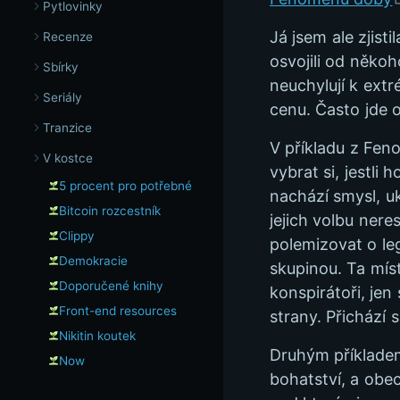
Pytlovinky
Já jsem ale zjist
Recenze
osvojili od někoh
Sbírky
neuchylují k ext
Seriály
cenu. Často jde o
Tranzice
V příkladu z Feno
V kostce
vybrat si, jestli
5 procent pro potřebné
nachází smysl, uk
Bitcoin rozcestník
jejich volbu neres
Clippy
polemizovat o leg
Demokracie
skupinou. Ta mís
Doporučené knihy
konspirátoři, je
Front-end resources
strany. Přichází 
Nikitin koutek
Druhým příkladem
Now
bohatství, a obec