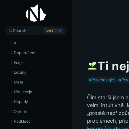
Search
+
Ctrl
K
AI
Doporučení
Ti ne
Eseje
Letáky
#Psychologie
#Psy
Meta
Mini eseje
Čím starší jsem a
Nápady
velmi intuitivně.
O mně
„prostě nepřizpůs
problémech, přípa
Podklady
Fenoménu doby