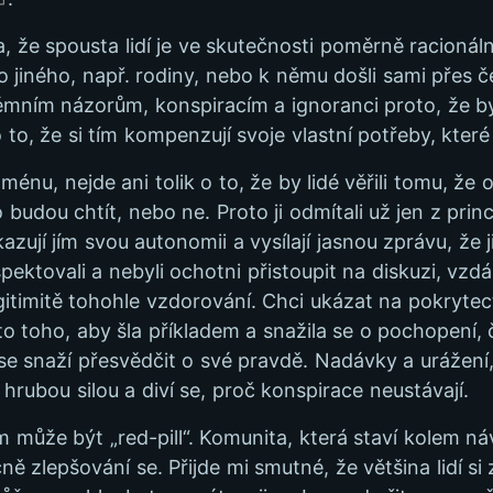
ila, že spousta lidí je ve skutečnosti poměrně racion
o jiného, např. rodiny, nebo k němu došli sami přes č
rémním názorům, konspiracím a ignoranci proto, že b
 to, že si tím kompenzují svoje vlastní potřeby, které 
ménu, nejde ani tolik o to, že by lidé věřili tomu, že o
 ho budou chtít, nebo ne. Proto ji odmítali už jen z pr
azují jím svou autonomii a vysílají jasnou zprávu, že j
pektovali a nebyli ochotni přistoupit na diskuzi, vzdál
itimitě tohohle vzdorování. Chci ukázat na pokrytect
to toho, aby šla příkladem a snažila se o pochopení,
n se snaží přesvědčit o své pravdě. Nadávky a urážen
s hrubou silou a diví se, proč konspirace neustávají.
 může být „red-pill“. Komunita, která staví kolem ná
ně zlepšování se. Přijde mi smutné, že většina lidí si