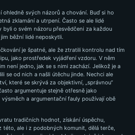
ální ohledně svých názorů a chování. Buď si ho
etná zklamání a utrpení. Často se ale lidé
y byli o svém názoru přesvědčeni za každou
jim běžní lidé neposkytli.
čkování je špatné, ale že ztratili kontrolu nad tím
incipu, jako prostředek vyjádření vzdoru. V něm
im není jedno, jak se s nimi zachází. Jelikož je a
ili se od nich a našli útěchu jinde. Nechci ale
ví, které se skrývá za objektivní, „správnou“
 často argumentuje stejně otřesně jako
í, výsměch a argumentační fauly používají obě
vratu tradičních hodnot, získání úspěchu,
 z této, ale i z podobných komunit, dělá terče,