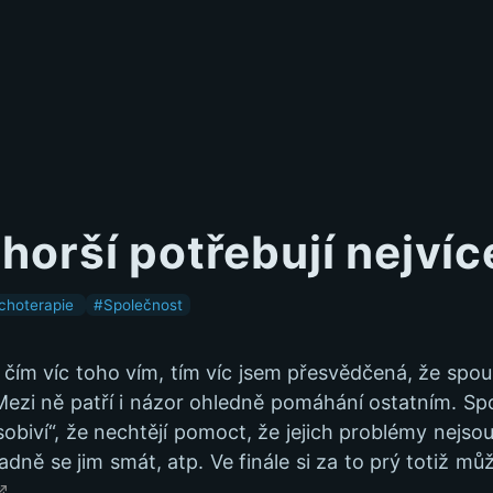
jhorší potřebují nejví
choterapie
#Společnost
 čím víc toho vím, tím víc jsem přesvědčená, že spou
 Mezi ně patří i názor ohledně pomáhání ostatním. Spou
obiví“, že nechtějí pomoct, že jejich problémy nejsou
dně se jim smát, atp. Ve finále si za to prý totiž můž
.