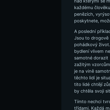
nad kterými se m
každému člověku,
penězích, vyrýs
poskytnete, možná
A poslední příkla
Jsou to drogově z
pohádkový život. 
bydlení vlivem n
samotné dorazit 
zažitým vzorcům a
je na vině samot
těchto lidí je si
tito lidé chtějí 
by chtěla svoji s
Tímto nechci tvrd
třídami. Každá má