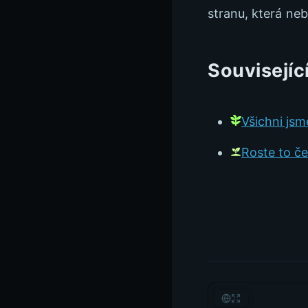
stranu, která neb
Souvisejíc
Všichni jsm
Roste to č