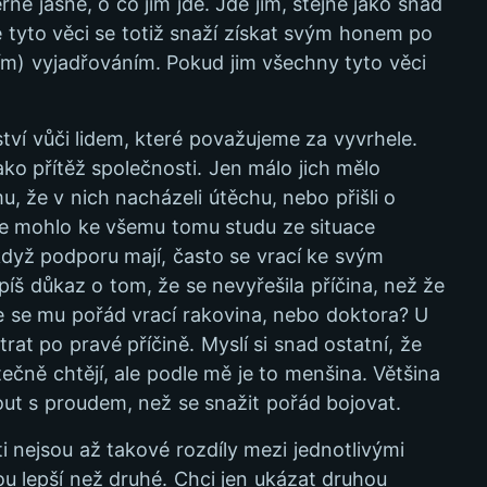
ě jasné, o co jim jde. Jde jim, stejně jako snad
 tyto věci se totiž snaží získat svým honem po
) vyjadřováním. Pokud jim všechny tyto věci
ství vůči lidem, které považujeme za vyvrhele.
ako přítěž společnosti. Jen málo jich mělo
, že v nich nacházeli útěchu, nebo přišli o
y je mohlo ke všemu tomu studu ze situace
když podporu mají, často se vrací ke svým
píš důkaz o tom, že se nevyřešila příčina, než že
že se mu pořád vrací rakovina, nebo doktora? U
trat po pravé příčině. Myslí si snad ostatní, že
utečně chtějí, ale podle mě je to menšina. Většina
lout s proudem, než se snažit pořád bojovat.
ti nejsou až takové rozdíly mezi jednotlivými
sou lepší než druhé. Chci jen ukázat druhou