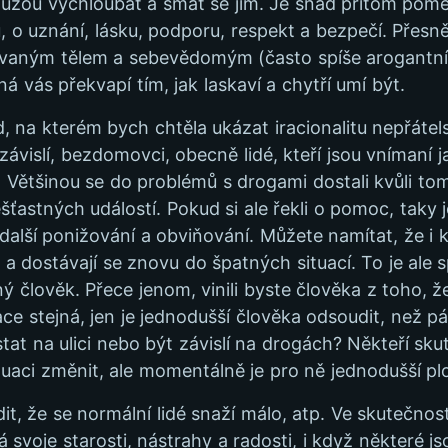
ůžou vychloubat a smát se jim. Je snad přitom poměrn
 o uznání, lásku, podporu, respekt a bezpečí. Přesně
ovaným tělem a sebevědomým (často spíše arogantním
 vás překvapí tím, jak laskaví a chytří umí být.
d, na kterém bych chtěla ukázat iracionalitu nepřátel
ávislí, bezdomovci, obecně lidé, kteří jsou vnímaní j
Většinou se do problémů s drogami dostali kvůli tomu
ešťastných událostí. Pokud si ale řekli o pomoc, tak
další ponižování a obviňování. Můžete namítat, že i 
 dostávají se znovu do špatných situací. To je ale s
ný člověk. Přece jenom, vinili byste člověka z toho, 
tuace stejná, jen je jednodušší člověka odsoudit, než pá
zůstat na ulici nebo být závislí na drogách? Někteří sk
ituaci změnit, ale momentálně je pro ně jednodušší p
it, že se normální lidé snaží málo, atp. Ve skutečnos
 svoje starosti, nástrahy a radosti, i když některé j