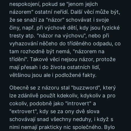
nespokojení, pokud se "jenom jejich
názorem" ostatní neřídí. Další věcí může být,
že se snaží za "názor" schovávat i svoje
činy, např. při výchově dětí, kdy jsou fyzické
tresty atp. "názor na výchovu", nebo při
vyhazování něčeho do tříděného odpadu, co
tam rozhodně být nemá, "názorem na
třídění". Takové věci nejsou názor, protože
mají přesah i do života ostatních lidí,
většinou jsou ale i podložené fakty.
Obecně se z názoru stal "buzzword", který
lze zdánlivě použít kdekoliv, kdykoliv a pro
cokoliv, podobně jako "introvert" a
"extrovert", kdy se za ony dvě slova
schovávají snad všechny neduhy, i když s
nimi nemají prakticky nic společného. Bylo