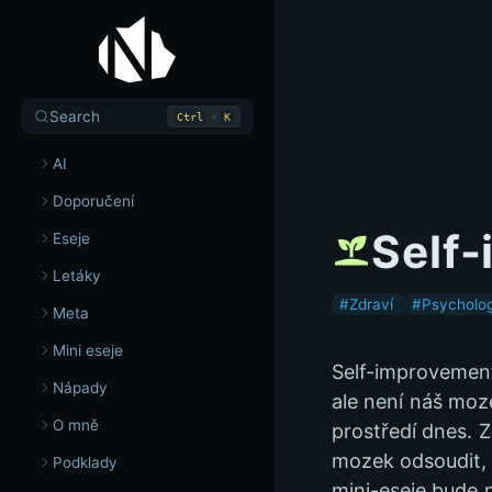
Search
+
Ctrl
K
AI
Doporučení
Self-
Eseje
Letáky
#Zdraví
#Psycholo
Meta
Mini eseje
Self-improvement 
Nápady
ale není náš moze
O mně
prostředí dnes. 
mozek odsoudit, ž
Podklady
mini-eseje bude 