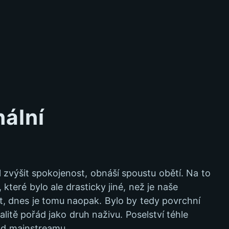
nální
l zvýšit spokojenost, obnáší spoustu obětí. Na to
které bylo ale drasticky jiné, než je naše
t, dnes je tomu naopak. Bylo by tedy povrchní
alitě pořád jako druh naživu. Poselství téhle
 od mainstreamu.