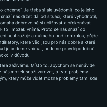
co chceme“. Je třeba si ale uvědomit, co je jeho
snaží nás držet dál od situací, které vyhodnotil,
k pomáhá dobrovolně si ubližovat a překonávat
tak to i mozek vnímá. Proto se nás snaží od
ičení neohrožuje a máme ho pod kontrolou, půjde
dikátory, které věci jsou pro nás dobré a které
Pokud je budeme vnímat, budeme pravděpodobně
okoliv důvodu.
které zažíváme. Místo to, abychom se nenáviděli
e nás mozek snaží varovat, a tyto problémy
lízkým, který může vidět možné problémy tam, kde