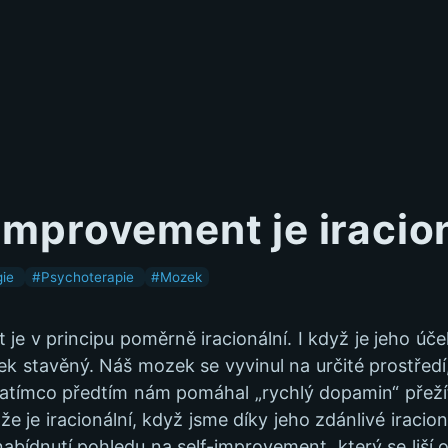
improvement je iracio
gie
#Psychoterapie
#Mozek
je v principu poměrně iracionální. I když je jeho úče
k stavěný. Náš mozek se vyvinul na určité prostředí, 
Zatímco předtím nám pomáhal „rychlý dopamin“ přeží
e je iracionální, když jsme díky jeho zdánlivé iracion
nabídnutí pohledu na self-improvement, který se liší