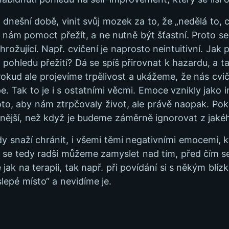
v dnešní době, vinit svůj mozek za to, že „nedělá to, 
e nám pomoct přežít, a ne nutně být šťastní. Proto se 
hrožující. Např. cvičení je naprosto neintuitivní. Ja
 z pohledu přežití? Dá se spíš přirovnat k hazardu, a 
 Pokud ale projevíme trpělivost a ukážeme, že nás cv
Tak to je i s ostatními věcmi. Emoce vznikly jako in
oto, aby nám ztrpčovaly život, ale právě naopak. 
ější, než když je budeme záměrně ignorovat z jakéh
y snaží chránit, i všemi těmi negativními emocemi, 
, se tedy radši můžeme zamyslet nad tím, před čím s
 jak na terapii, tak např. při povídání si s někým b
epé místo“ a nevidíme je.