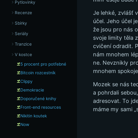
Pytlovinky
Je lehké, zvlášť 
Recenze
účel. Jeho účel j
Sbírky
že jsou pro nás o
Seriály
svoje limity těla
Tranzice
cvičení odradit.
nám mnohem lépe. 
V kostce
ne. Nevznikly pr
5 procent pro potřebné
mnohem spokojen
Bitcoin rozcestník
Clippy
Mozek se nás ted
Demokracie
a pohrdali sebou
Doporučené knihy
adresovat. To jde
Front-end resources
máme my sami „sl
Nikitin koutek
Now